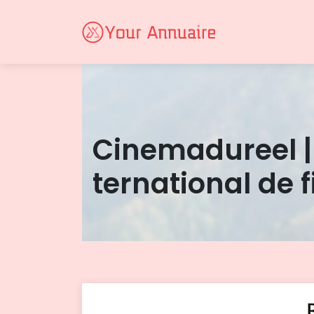
Cinemadu­reel |
ter­natio­nal de