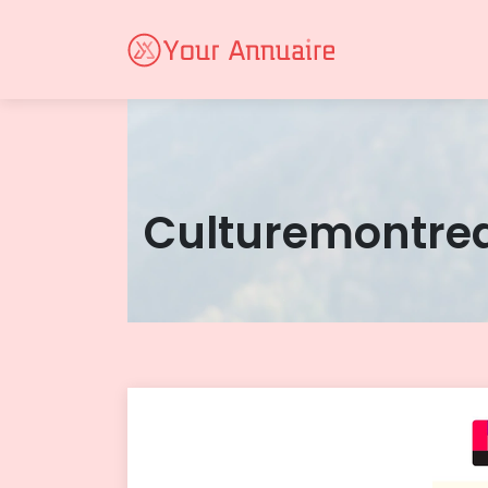
Cul­ture­montre