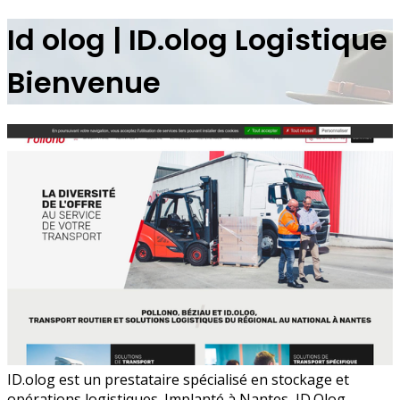
Id olog | ID.olog Logistique
Bienvenue
ID.olog est un prestataire spécialisé en stockage et
opérations logistiques. Implanté à Nantes, ID.Olog