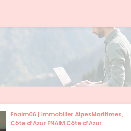
Fnaim06 | Immobilier AlpesMaritimes,
Côte d’Azur FNAIM Côte d’Azur